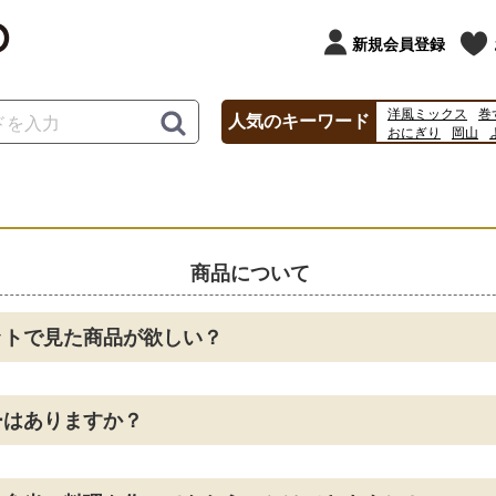
新規会員登録
洋風ミックス
巻
人気のキーワード
おにぎり
岡山
うなぎ
すし
20
商品について
ットで見た商品が欲しい？
ーはありますか？