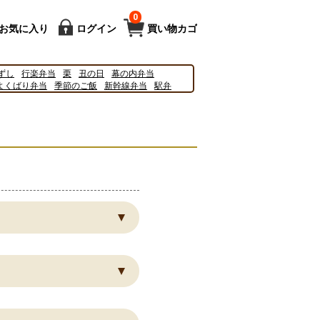
0
お気に入り
ログイン
買い物カゴ
ずし
行楽弁当
栗
丑の日
幕の内弁当
よくばり弁当
季節のご飯
新幹線弁当
駅弁
26
2027
2025
新幹線
キティ
シンカリオン