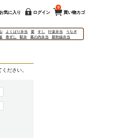
0
お気に入り
ログイン
買い物カゴ
山
よくばり弁当
栗
すし
行楽弁当
うなぎ
飯
巻ずし
駅弁
幕の内弁当
新幹線弁当
2027
2025
新幹線
シンカリオン
キティ
てください。