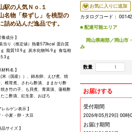
お気に入りに追加
山駅の人気Ｎｏ.１
山名物「祭ずし」を桃型の
カタログコード：
0014
に詰め込んだ逸品です。
■ 配達可能エリア
栄養成分 】
岡山県南部／岡山市・
装当り（推定値）熱量573kcal 蛋白質
み
.8ｇ 脂質10.9ｇ 炭水化物96.9ｇ 食塩相
5.3ｇ
数量
原材料名 】
飯(米（国産））、錦糸卵、えび煮、焼
子、椎茸煮、さわら酢漬、ままかり酢
、焼き竹の子、も貝煮、青菜漬、蓮根酢
お届けする
、たこ酢漬、紅生姜、おぼろ
受付期間
アレルゲン表示 】
2026年05月29日 00時
び・小麦・卵・大豆
お届け期間
商品サイズ 】