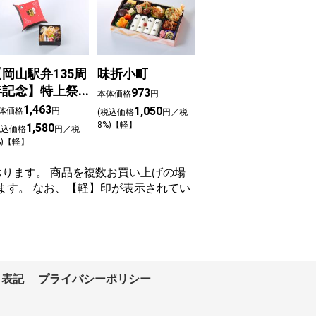
【岡山駅弁135周
味折小町
年記念】特上祭
973
本体価格
円
ずし
1,463
1,050
体価格
円
(税込価格
円／税
8%)【軽】
1,580
税込価格
円／税
%)【軽】
ります。 商品を複数お買い上げの場
ます。 なお、【軽】印が表示されてい
く表記
プライバシーポリシー