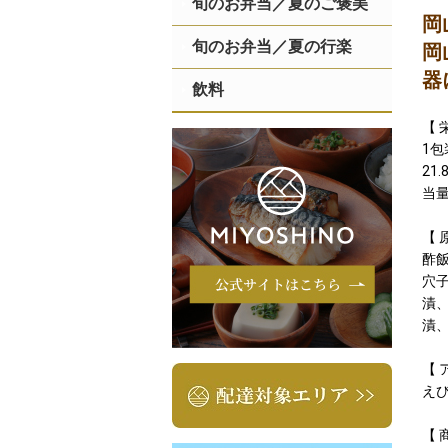
旬のお弁当／夏のご褒美
岡
旬のお弁当／夏の行楽
岡
器
飲料
【 
1包
21
当量
【 
酢
穴
漬
漬
【 
え
【 