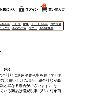
0
お気に入り
ログイン
買い物カゴ
行楽弁当
うなぎ
駅弁
よくばり弁当
おにぎり
ミックス
季節のご飯
巻ずし
新幹線弁当
27
2025
ドクターイエロー
新幹線
ポムポム
し
) 【軽】
の合計額に適用消費税率を乗じて計算
複数お買い上げの場合、総合計額が商
額と異なる場合がございます。 な
ている商品は軽減税率（8%）対象商