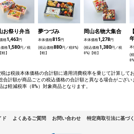
山お祭り弁当
夢つづみ
岡山名物大集合
1,463
815
1,278
価格
円
本体価格
円
本体価格
円
1,580
880
1,380
本
込価格
円／税
(税込価格
円／税8%)
(税込価格
円／税
)【軽】
【軽】
8%)【軽】
(
8
費税は税抜本体価格の合計額に適用消費税率を乗じて計算してお
総合計額が商品ごとの税込価格の合計額と異なる場合がござい
品は軽減税率（8%）対象商品となります。
イド
よくあるご質問
お問い合わせ
特定商取引法に基づ