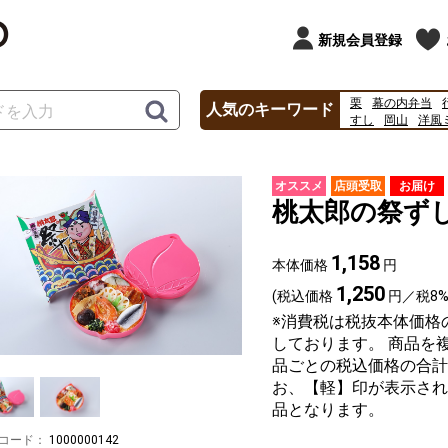
新規会員登録
栗
幕の内弁当
人気のキーワード
すし
岡山
洋風
丑の日
2026
20
オススメ
店頭受取
お届け
桃太郎の祭ず
1,158
本体価格
円
1,250
(税込価格
円／税8%
※消費税は税抜本体価格
しております。 商品を
品ごとの税込価格の合計
お、【軽】印が表示され
品となります。
コード：
1000000142