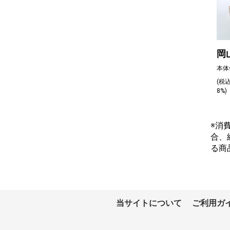
岡
本体
(税
8%
※消
合、
る商
当サイトについて
ご利用ガ