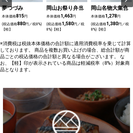
夢つづみ
岡山お祭り弁当
岡山名物大集合
815
1,463
1,278
本体価格
円
本体価格
円
本体価格
円
880
1,580
1,380
(税込価格
円／税8%)
(税込価格
円／税
(税込価格
円／税
【軽】
8%)【軽】
8%)【軽】
※消費税は税抜本体価格の合計額に適用消費税率を乗じて計算
しております。 商品を複数お買い上げの場合、総合計額が商
品ごとの税込価格の合計額と異なる場合がございます。 な
お、【軽】印が表示されている商品は軽減税率（8%）対象商
品となります。