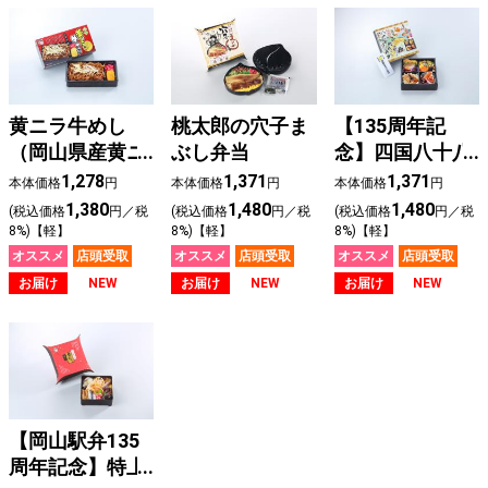
黄ニラ牛めし
桃太郎の穴子ま
【135周年記
（岡山県産黄ニ
ぶし弁当
念】四国八十八
ラ使用）
か所めぐり弁当
1,278
1,371
1,371
本体価格
円
本体価格
円
本体価格
円
1,380
1,480
1,480
(税込価格
円／税
(税込価格
円／税
(税込価格
円／税
8%)【軽】
8%)【軽】
8%)【軽】
オススメ
店頭受取
オススメ
店頭受取
オススメ
店頭受取
お届け
NEW
お届け
NEW
お届け
NEW
【岡山駅弁135
周年記念】特上