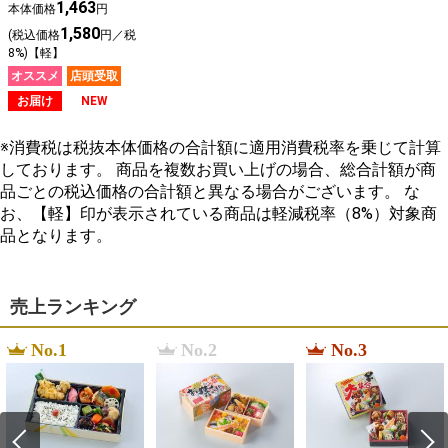
祭ずし
1,463
本体価格
円
1,580
(税込価格
円／税
8%)【軽】
オススメ
店頭受取
お届け
NEW
※消費税は税抜本体価格の合計額に適用消費税率を乗じて計算
しております。 商品を複数お買い上げの場合、総合計額が商
品ごとの税込価格の合計額と異なる場合がございます。 な
お、【軽】印が表示されている商品は軽減税率（8%）対象商
品となります。
売上ランキング
No.1
No.2
No.3