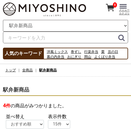
0
メニュー
カテゴリ
洋風ミックス
巻ずし
行楽弁当
栗
丑の日
人気のキーワード
幕の内弁当
おにぎり
岡山
よくばり弁当
季節のご飯
新幹線弁当
駅弁
うなぎ
すし
2026
2027
2025
新幹線
キティ
トップ
全商品
駅弁新商品
シンカリオン
駅弁新商品
4
件
の商品がみつかりました。
並べ替え
表示件数