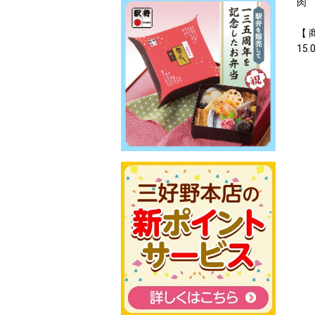
肉
【 
15.0