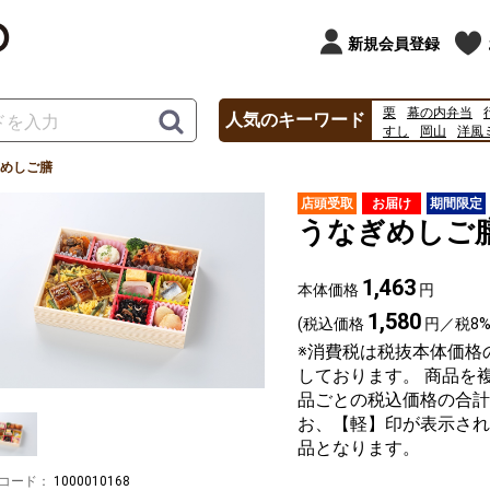
新規会員登録
栗
幕の内弁当
人気のキーワード
すし
岡山
洋風
丑の日
2026
20
めしご膳
店頭受取
お届け
期間限定
うなぎめしご
1,463
本体価格
円
1,580
(税込価格
円／税8%
※消費税は税抜本体価格
しております。 商品を
品ごとの税込価格の合計
お、【軽】印が表示され
品となります。
コード：
1000010168