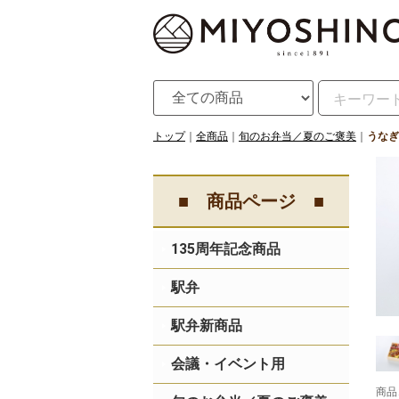
トップ
全商品
旬のお弁当／夏のご褒美
うなぎ
■ 商品ページ ■
135周年記念商品
駅弁
駅弁新商品
会議・イベント用
商品