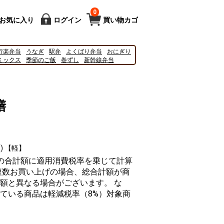
0
お気に入り
ログイン
買い物カゴ
行楽弁当
うなぎ
駅弁
よくばり弁当
おにぎり
ミックス
季節のご飯
巻ずし
新幹線弁当
27
2025
ドクターイエロー
新幹線
ポムポム
膳
) 【軽】
の合計額に適用消費税率を乗じて計算
複数お買い上げの場合、総合計額が商
額と異なる場合がございます。 な
ている商品は軽減税率（8%）対象商