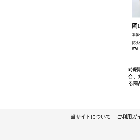
岡
本体
(税
8%
※消
合、
る商
当サイトについて
ご利用ガ