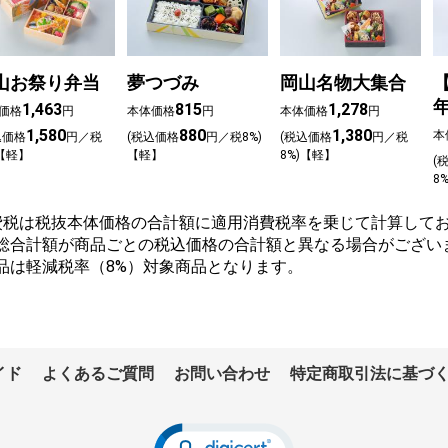
山お祭り弁当
夢つづみ
岡山名物大集合
1,463
815
1,278
価格
円
本体価格
円
本体価格
円
1,580
880
1,380
本
込価格
円／税
(税込価格
円／税8%)
(税込価格
円／税
)【軽】
【軽】
8%)【軽】
(
8
費税は税抜本体価格の合計額に適用消費税率を乗じて計算してお
総合計額が商品ごとの税込価格の合計額と異なる場合がござい
品は軽減税率（8%）対象商品となります。
イド
よくあるご質問
お問い合わせ
特定商取引法に基づ