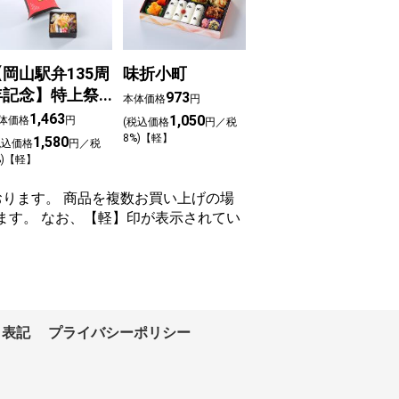
【岡山駅弁135周
味折小町
年記念】特上祭
973
本体価格
円
ずし
1,463
1,050
体価格
円
(税込価格
円／税
8%)【軽】
1,580
税込価格
円／税
%)【軽】
ります。 商品を複数お買い上げの場
ます。 なお、【軽】印が表示されてい
く表記
プライバシーポリシー