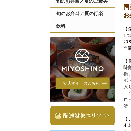
旬のお弁当／夏のご褒美
国
旬のお弁当／夏の行楽
お
飲料
【 
1包
23
当量
【 
味
揚
ポ
入
ー
ロ
漬
【 
小