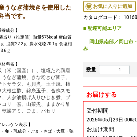
お気に入りに追加
産うなぎ蒲焼きを使用した
弁当です。
カタログコード：
1016
■ 配達可能エリア
栄養成分 】
装当り（推定値）熱量576kcal 蛋白質
岡山県南部／岡山市・
.9ｇ 脂質22.2ｇ 炭水化物70.1g 食塩相
み
3.6ｇ
原材料名 】
数量
飯（米（国産））、塩糀たれ鶏唐
、うなぎ蒲焼、きな粉きび団子、
テトサラダ、も貝煮、玉子焼、柿
り大根生酢、錦糸玉子、合鴨スモ
お届けする
ク、人参油揚げ入りひじき煮、ブ
ッコリー煮、山菜煮、ままかり酢
受付期間
、乾燥アミ、ごま、パセリ
2026年05月29日 00時
アレルゲン表示 】
お届け期間
麦・卵・乳成分・ごま・さば・大豆・鶏