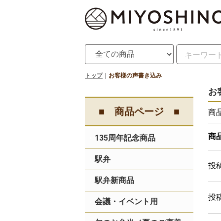
トップ
お客様の声書き込み
お
■ 商品ページ ■
商
商
135周年記念商品
駅弁
投
駅弁新商品
投稿
会議・イベント用