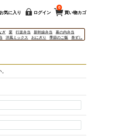
0
お気に入り
ログイン
買い物カゴ
なぎ
栗
行楽弁当
新幹線弁当
幕の内弁当
当
洋風ミックス
おにぎり
季節のご飯
巻ずし
7
2025
新幹線
キティ
%82%88%E3%81%97%E3%81%AE
%83%8B%E3%83%A5%E3%83%BC
い。