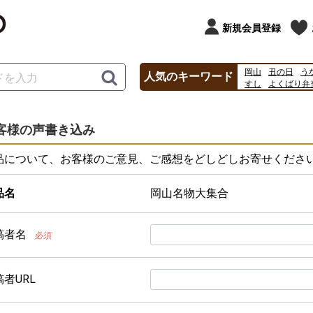
新規会員登録
岡山
丑の日
う
人気のキーワード
すし
よくばり弁
駅弁
2026
202
%E3%81%BF%E3
%E3%83%A1%E3
客様の声書き込み
品について、お客様のご意見、ご感想をどしどしお寄せくださ
品名
岡山名物大集合
稿者名
必須
者URL