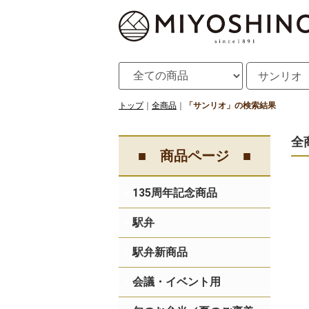
トップ
全商品
「サンリオ」の検索結果
全
■ 商品ページ ■
135周年記念商品
駅弁
駅弁新商品
会議・イベント用