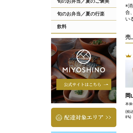
旬のお弁当／夏のご褒美
※
合
旬のお弁当／夏の行楽
い
飲料
売
岡
本体
(税
8%