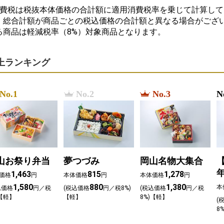
消費税は税抜本体価格の合計額に適用消費税率を乗じて計算して
、総合計額が商品ごとの税込価格の合計額と異なる場合がござい
る商品は軽減税率（8%）対象商品となります。
上ランキング
No.1
No.2
No.3
N
山お祭り弁当
夢つづみ
岡山名物大集合
1,463
815
1,278
価格
円
本体価格
円
本体価格
円
1,580
880
1,380
本
込価格
円／税
(税込価格
円／税8%)
(税込価格
円／税
)【軽】
【軽】
8%)【軽】
(
8