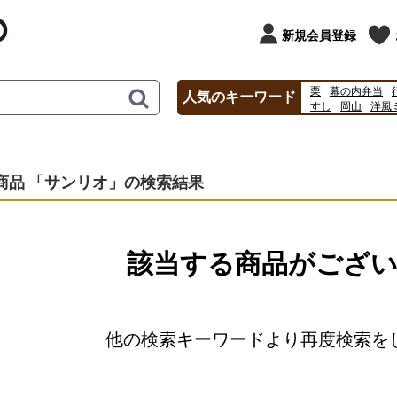
新規会員登録
栗
幕の内弁当
人気のキーワード
すし
岡山
洋風
丑の日
2026
20
商品 「サンリオ」の検索結果
該当する商品がござ
他の検索キーワードより再度検索を