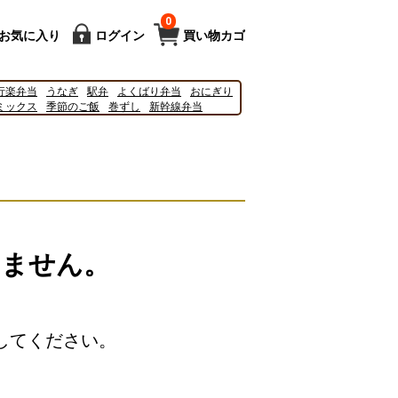
0
お気に入り
ログイン
買い物カゴ
行楽弁当
うなぎ
駅弁
よくばり弁当
おにぎり
ミックス
季節のご飯
巻ずし
新幹線弁当
27
2025
ドクターイエロー
新幹線
ポムポム
いません。
してください。