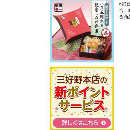
※消
合、
る商