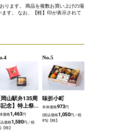
おります。 商品を複数お買い上げの場
ます。 なお、【軽】印が表示されて
o.4
No.5
【岡山駅弁135周
味折小町
年記念】特上祭
973
本体価格
円
ずし
1,463
1,050
体価格
円
(税込価格
円／税
8%)【軽】
1,580
税込価格
円／税
%)【軽】